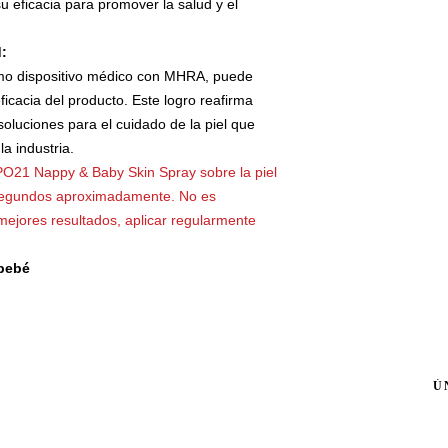
u eficacia para promover la salud y el
:
o dispositivo médico con MHRA, puede
eficacia del producto. Este logro reafirma
soluciones para el cuidado de la piel que
a industria.
21 Nappy & Baby Skin Spray sobre la piel
0 segundos aproximadamente. No es
mejores resultados, aplicar regularmente
 bebé
MISIÓN DE LA EMPRESA
NOTICIAS HYPO21