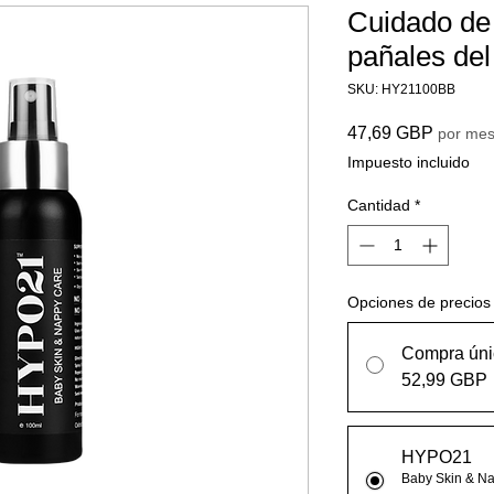
Cuidado de l
pañales del
SKU: HY21100BB
Precio
47,69 GBP
por me
Impuesto incluido
Cantidad
*
Opciones de precios
Compra úni
52,99 GBP
HYPO21
Baby Skin & N