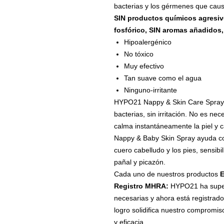
bacterias y los gérmenes que causa
SIN productos químicos agresivo
fosfórico, SIN aromas añadidos,
Hipoalergénico
No tóxico
Muy efectivo
Tan suave como el agua
Ninguno-irritante
HYPO21 Nappy & Skin Care Spray v
bacterias, sin irritación. No es nec
calma instantáneamente la piel y c
Nappy & Baby Skin Spray ayuda cont
cuero cabelludo y los pies, sensibil
pañal y picazón.
Cada uno de nuestros productos
Registro MHRA:
HYPO21 ha super
necesarias y ahora está registrado
logro solidifica nuestro compromi
y eficacia.