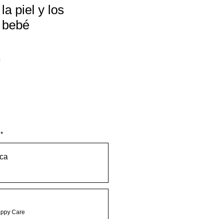
a piel y los
 bebé
s
*
ca
appy Care